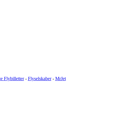
ge Flybilletter
-
Flyselskaber
-
MrJet