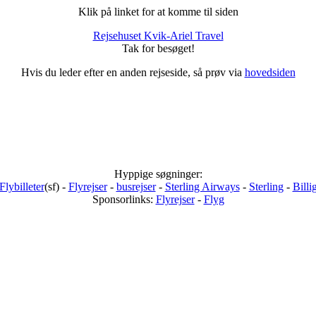
Klik på linket for at komme til siden
Rejsehuset Kvik-Ariel Travel
Tak for besøget!
Hvis du leder efter en anden rejseside, så prøv via
hovedsiden
Hyppige søgninger:
Flybilleter
(sf) -
Flyrejser
-
busrejser
-
Sterling Airways
-
Sterling
-
Billi
Sponsorlinks:
Flyrejser
-
Flyg