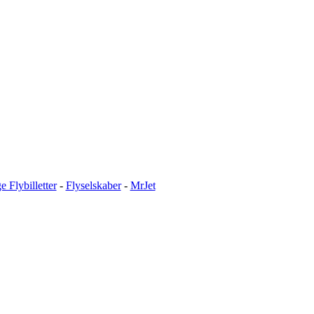
ge Flybilletter
-
Flyselskaber
-
MrJet