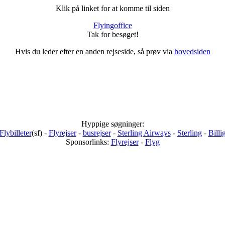
Klik på linket for at komme til siden
Flyingoffice
Tak for besøget!
Hvis du leder efter en anden rejseside, så prøv via
hovedsiden
Hyppige søgninger:
Flybilleter
(sf) -
Flyrejser
-
busrejser
-
Sterling Airways
-
Sterling
-
Billi
Sponsorlinks:
Flyrejser
-
Flyg