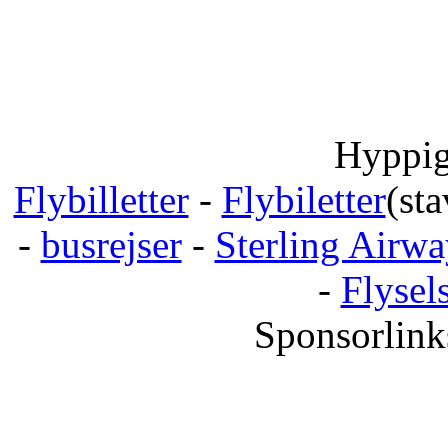
Hyppig
Flybilletter
-
Flybiletter
(sta
-
busrejser
-
Sterling Airwa
-
Flysel
Sponsorlink