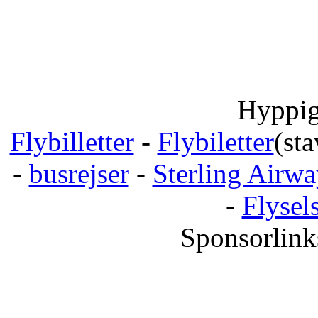
Hyppig
Flybilletter
-
Flybiletter
(sta
-
busrejser
-
Sterling Airwa
-
Flysel
Sponsorlink