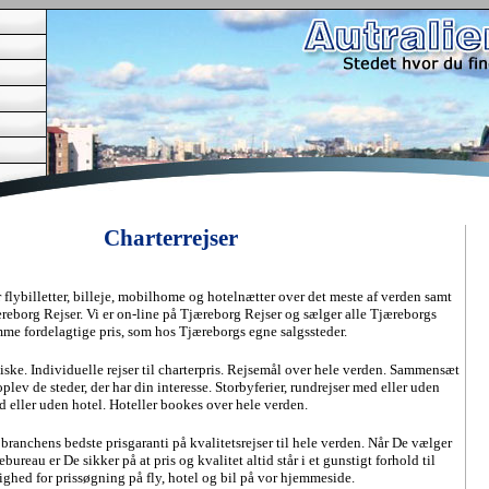
Charterrejser
 flybilletter, billeje, mobilhome og hotelnætter over det meste af verden samt
reborg Rejser. Vi er on-line på Tjæreborg Rejser og sælger alle Tjæreborgs
amme fordelagtige pris, som hos Tjæreborgs egne salgssteder.
ktiske. Individuelle rejser til charterpris. Rejsemål over hele verden. Sammensæt
oplev de steder, der har din interesse. Storbyferier, rundrejser med eller uden
d eller uden hotel. Hoteller bookes over hele verden.
branchens bedste prisgaranti på kvalitetsrejser til hele verden. Når De vælger
ureau er De sikker på at pris og kvalitet altid står i et gunstigt forhold til
ghed for prissøgning på fly, hotel og bil på vor hjemmeside.