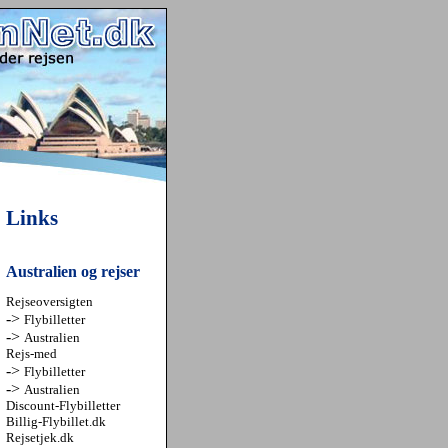
Links
Australien og rejser
Rejseoversigten
->
Flybilletter
->
Australien
Rejs-med
->
Flybilletter
->
Australien
Discount-Flybilletter
Billig-Flybillet.dk
Rejsetjek.dk