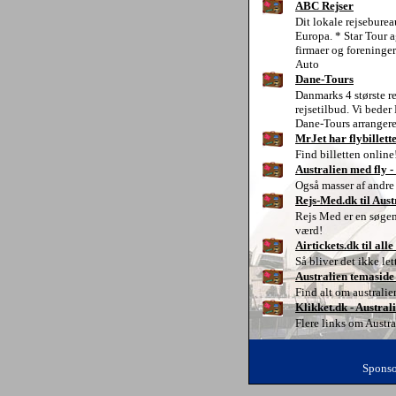
ABC Rejser
Dit lokale rejsebureau
Europa. * Star Tour a
firmaer og foreninger
Auto
Dane-Tours
Danmarks 4 største r
rejsetilbud. Vi bede
Dane-Tours arrangerer
MrJet har flybillette
Find billetten online
Australien med fly -
Også masser af andre
Rejs-Med.dk til Aust
Rejs Med er en søgem
værd!
Airtickets.dk til all
Så bliver det ikke lett
Australien temaside
Find alt om australie
Klikket.dk - Austral
Flere links om Austra
Sponso