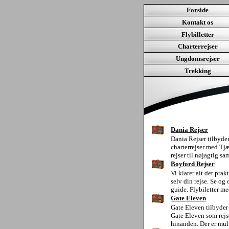
Forside
Kontakt os
Flybilletter
Charterrejser
Ungdomsrejser
Trekking
Dania Rejser
Dania Rejser tilbyder
charterrejser med Tjæ
rejser til nøjagtig s
Boyford Rejser
Vi klarer alt det pra
selv din rejse. Se og 
guide. Flybiletter me
Gate Eleven
Gate Eleven tilbyder 
Gate Eleven som rejseb
hinanden. Der er muli