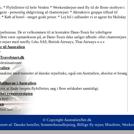
. * Flybilletter til hele Verden * Weekendrejser med fly til de fleste storbyer i
gent - personlig rådgivning af charterrejser. * Aktraktive gruppe tilbud til
. * Køb af hotel - meget gode priser. * Lej bil i udlandet vi er agent for Holiday
ejsebureau. De er velkommen til at kontakte Dane-Tours for yderligere
r Dem være opmærksom på, at Dane-Tours ikke sælger afbuds- eller charterrejser.
 rejser med rutefly f.eks SAS, British Airways, Thai Airways o.s.v.
r til Australien
!
 Travelstart.dk
 destinationer
ralien
askine med tusinder af danske rejselinks, også om Australien, absolut et besøg
e lufthavne i Australien
ere at finde lavpris flybilletter, søg i flere selskaber samtidigt.
 hos rejseoversigten
n her!
ien
lien her!
© Copyright AustralienNet.dk
reret af:
Danske hoteller
,
Sommerhusudlejning
,
Billige fly rejser
,
Miniferie
,
Weeken