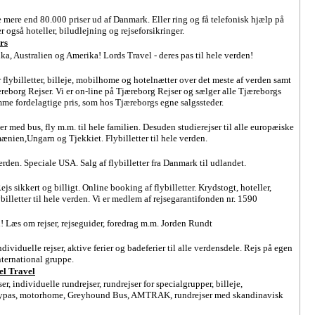
 mere end 80.000 priser ud af Danmark. Eller ring og få telefonisk hjælp på
 også hoteller, biludlejning og rejseforsikringer.
rs
ika, Australien og Amerika! Lords Travel - deres pas til hele verden!
 flybilletter, billeje, mobilhome og hotelnætter over det meste af verden samt
reborg Rejser. Vi er on-line på Tjæreborg Rejser og sælger alle Tjæreborgs
amme fordelagtige pris, som hos Tjæreborgs egne salgssteder.
ser med bus, fly m.m. til hele familien. Desuden studierejser til alle europæiske
ænien,Ungarn og Tjekkiet. Flybilletter til hele verden.
verden. Speciale USA. Salg af flybilletter fra Danmark til udlandet.
ejs sikkert og billigt. Online booking af flybilletter. Krydstogt, hoteller,
ybilletter til hele verden. Vi er medlem af rejsegarantifonden nr. 1590
n! Læs om rejser, rejseguider, foredrag m.m. Jorden Rundt
dividuelle rejser, aktive ferier og badeferier til alle verdensdele. Rejs på egen
international gruppe.
el Travel
er, individuelle rundrejser, rundrejser for specialgrupper, billeje,
 flypas, motorhome, Greyhound Bus, AMTRAK, rundrejser med skandinavisk