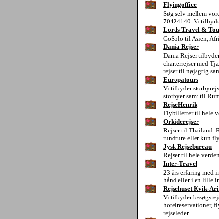
Flyingoffice
Søg selv mellem vore
70424140. Vi tilbyder
Lords Travel & Tou
GoSolo til Asien, Afr
Dania Rejser
Dania Rejser tilbyder
charterrejser med Tjæ
rejser til nøjagtig s
Europatours
Vi tilbyder storbyrej
storbyer samt til Rum
RejseHenrik
Flybilletter til hele 
Orkiderejser
Rejser til Thailand. R
rundture eller kun fl
Jysk Rejsebureau
Rejser til hele verde
Inter-Travel
23 års erfaring med in
hånd eller i en lille 
Rejsehuset Kvik-Ari
Vi tilbyder besøgsrejs
hotelreservationer,
rejseleder.