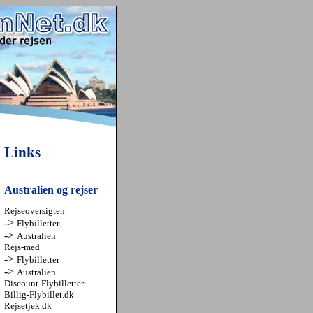
Links
Australien og rejser
Rejseoversigten
->
Flybilletter
->
Australien
Rejs-med
->
Flybilletter
->
Australien
Discount-Flybilletter
Billig-Flybillet.dk
Rejsetjek.dk