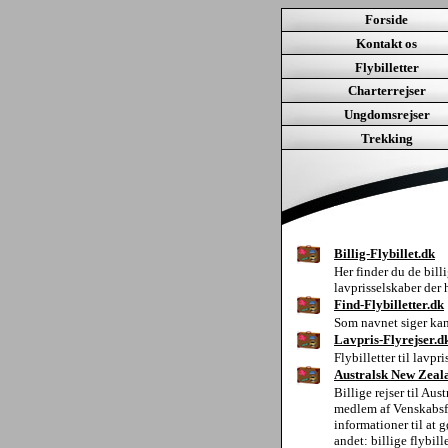
Forside
Kontakt os
Flybilletter
Charterrejser
Ungdomsrejser
Trekking
Billig-Flybillet.dk
Her finder du de billi
lavprisselskaber der 
Find-Flybilletter.dk
Som navnet siger kan 
Lavpris-Flyrejser.d
Flybilletter til lavpr
Australsk New Zeal
Billige rejser til A
medlem af Venskabsf
informationer til at
andet: billige flybillet