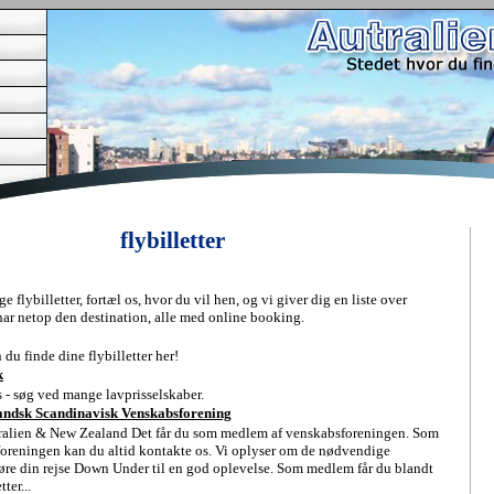
flybilletter
ge flybilletter, fortæl os, hvor du vil hen, og vi giver dig en liste over
har netop den destination, alle med online booking.
du finde dine flybilletter her!
k
is - søg ved mange lavprisselskaber.
andsk Scandinavisk Venskabsforening
ustralien & New Zealand Det får du som medlem af venskabsforeningen. Som
oreningen kan du altid kontakte os. Vi oplyser om de nødvendige
 gøre din rejse Down Under til en god oplevelse. Som medlem får du blandt
ter...