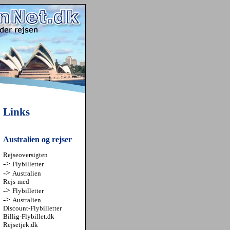
Links
Australien og rejser
Rejseoversigten
->
Flybilletter
->
Australien
Rejs-med
->
Flybilletter
->
Australien
Discount-Flybilletter
Billig-Flybillet.dk
Rejsetjek.dk