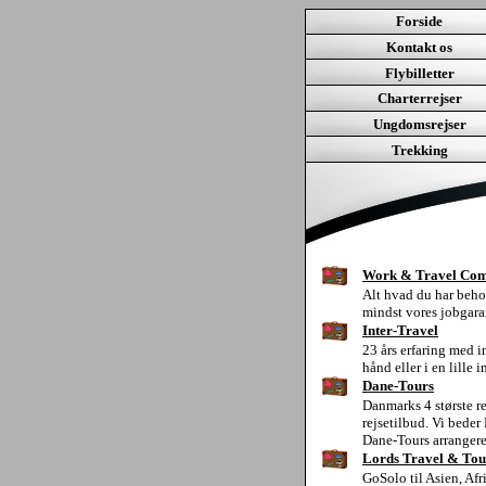
Forside
Kontakt os
Flybilletter
Charterrejser
Ungdomsrejser
Trekking
Work & Travel Comp
Alt hvad du har behov
mindst vores jobgara
Inter-Travel
23 års erfaring med in
hånd eller i en lille 
Dane-Tours
Danmarks 4 største r
rejsetilbud. Vi bede
Dane-Tours arrangerer
Lords Travel & Tou
GoSolo til Asien, Afr