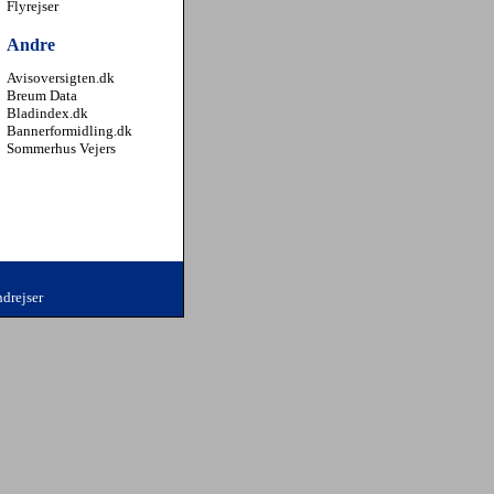
Flyrejser
Andre
Avisoversigten.dk
Breum Data
Bladindex.dk
Bannerformidling.dk
Sommerhus Vejers
drejser