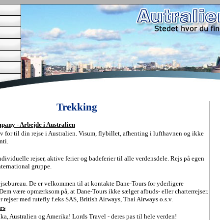
Trekking
any - Arbejde i Australien
 for til din rejse i Australien. Visum, flybillet, afhenting i lufthavnen og ikke
nti.
dividuelle rejser, aktive ferier og badeferier til alle verdensdele. Rejs på egen
international gruppe.
ejsebureau. De er velkommen til at kontakte Dane-Tours for yderligere
r Dem være opmærksom på, at Dane-Tours ikke sælger afbuds- eller charterrejser.
 rejser med rutefly f.eks SAS, British Airways, Thai Airways o.s.v.
rs
ika, Australien og Amerika! Lords Travel - deres pas til hele verden!