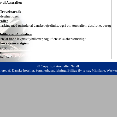
r til Australien
!
 Travelstart.dk
 destinationer
ralien
askine med tusinder af danske rejselinks, også om Australien, absolut et besøg
e lufthavne i Australien
ere at finde lavpris flybilletter, søg i flere selskaber samtidigt.
 hos rejseoversigten
n her!
ien
lien her!
© Copyright AustralienNet.dk
reret af:
Danske hoteller
,
Sommerhusudlejning
,
Billige fly rejser
,
Miniferie
,
Weeken