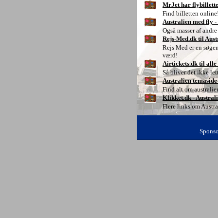
MrJet har flybillette
Find billetten online
Australien med fly -
Også masser af andre
Rejs-Med.dk til Aust
Rejs Med er en søgem
værd!
Airtickets.dk til all
Så bliver det ikke lett
Australien temaside
Find alt om australie
Klikket.dk - Austral
Flere links om Austra
Sponso